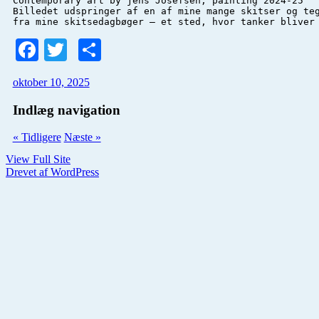
Contemporary art by jens Josefsen, painting 2024-25

Billedet udspringer af en af mine mange skitser og te
fra mine skitsedagbøger – et sted, hvor tanker bliver
Facebook
Twitter
Del
oktober 10, 2025
Indlæg navigation
« Tidligere
Næste »
View Full Site
Drevet af WordPress