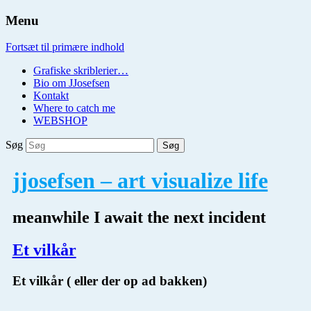
Menu
Fortsæt til primære indhold
Grafiske skriblerier…
Bio om JJosefsen
Kontakt
Where to catch me
WEBSHOP
Søg
jjosefsen – art visualize life
meanwhile I await the next incident
Et vilkår
Et vilkår ( eller der op ad bakken)