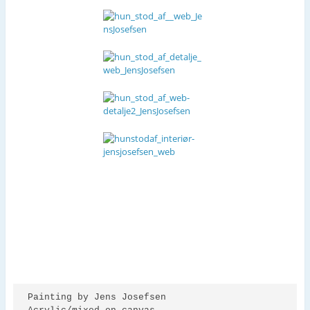
k
r
Painting by Jens Josefsen 
