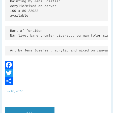
Painting by Jens Josefsen 

Acrylic/mixed on canvas 

100 x 80 /2022

Ramt af fortiden

Art by Jens Josefsen, acrylic and mixed on canvas.
F
a
T
c
w
D
juni 10, 2022
e
i
e
b
t
l