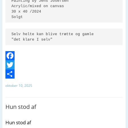
Painting by Jens Josefsen 

Acrylic/mixed on canvas 

30 x 40 /2024

Solgt
Selv helte kan blive trætte og gamle

"det klare I selv"
F
a
T
c
w
D
oktober 10, 2025
e
i
e
b
t
l
Hun stod af
o
t
o
e
Hun stod af