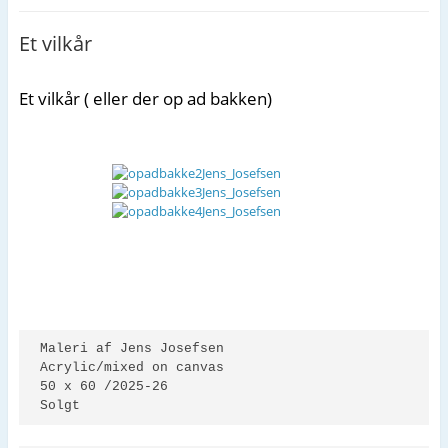
b
t
l
Et vilkår
o
t
o
e
Et vilkår ( eller der op ad bakken)
k
r
Maleri af Jens Josefsen 

Acrylic/mixed on canvas 

50 x 60 /2025-26

Solgt