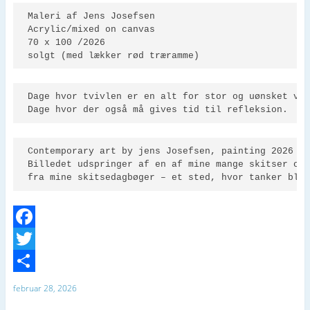
Maleri af Jens Josefsen 

Acrylic/mixed on canvas 

70 x 100 /2026

solgt (med lækker rød træramme)
Dage hvor tvivlen er en alt for stor og uønsket ven
Dage hvor der også må gives tid til refleksion.
Contemporary art by jens Josefsen, painting 2026

Billedet udspringer af en af mine mange skitser og
fra mine skitsedagbøger – et sted, hvor tanker bli
F
a
T
c
w
D
februar 28, 2026
e
i
e