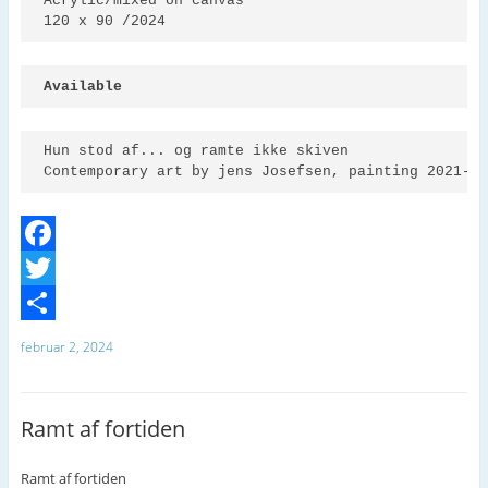
Acrylic/mixed on canvas 

120 x 90 /2024
Available
Hun stod af... og ramte ikke skiven

F
a
T
c
w
D
februar 2, 2024
e
i
e
b
t
l
Ramt af fortiden
o
t
o
e
Ramt af fortiden