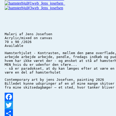
Maleri af Jens Josefsen 

Acrylic/mixed on canvas 

70 x 90 /2026

Available
Hamsterhjulet - Kontrasten, mellem den pæne overflade,
arbejde arbejde arbejde, pendle, fredags indkøb og pud
hvem har ikke været der - og ønsket at stå af hamsterh
MEN hvis du er udenfor den sfære...

- så er paradokset, at du kan længes efter at være en 
være en del af hamsterhulet
Contemporary art by jens Josefsen, painting 2026

Billedet kunne udspringer af en af mine mange skitser
fra mine skitsedagbøger – et sted, hvor tanker bliver
Facebook
Twitter